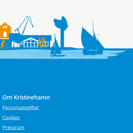
Om Kristinehamn
Personuppgifter
Cookies
Pressrum