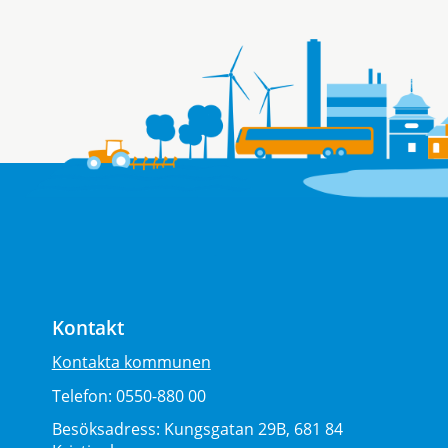
Kontakt
Kontakta kommunen
Telefon:
0550-880 00
Besöksadress:
Kungsgatan 29B, 681 84