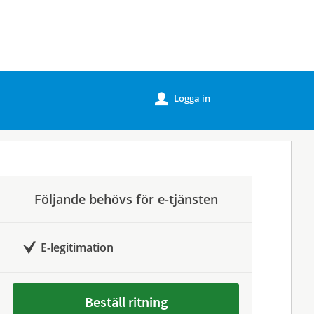
Logga in
u
Följande behövs för e-tjänsten
E-legitimation
Beställ ritning