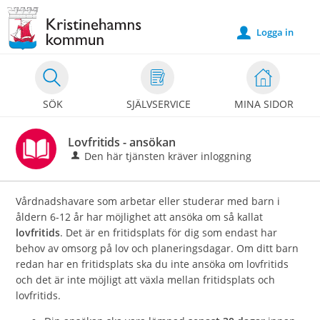
Välkommen
till
Logga in
u
e-
tjänster
-
SÖK
SJÄLVSERVICE
MINA SIDOR
Kristinehamns
kommun
Lovfritids - ansökan
Den här tjänsten kräver inloggning
Vårdnadshavare som arbetar eller studerar med barn i
åldern 6-12 år har möjlighet att ansöka om så kallat
lovfritids
. Det är en fritidsplats för dig som endast har
behov av omsorg på lov och planeringsdagar. Om ditt barn
redan har en fritidsplats ska du inte ansöka om lovfritids
och det är inte möjligt att växla mellan fritidsplats och
lovfritids.