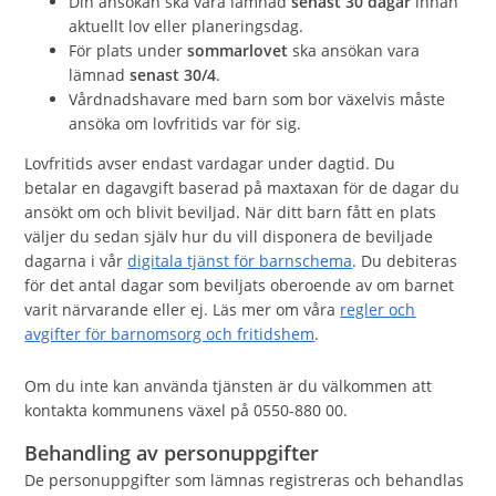
Din ansökan ska vara lämnad
senast 30 dagar
innan
aktuellt lov eller planeringsdag.
För plats under
sommarlovet
ska ansökan vara
lämnad
senast 30/4
.
Vårdnadshavare med barn som bor växelvis måste
ansöka om lovfritids var för sig.
Lovfritids avser endast vardagar under dagtid. Du
betalar en dagavgift baserad på maxtaxan för de dagar du
ansökt om och blivit beviljad. När ditt barn fått en plats
väljer du sedan själv hur du vill disponera de beviljade
dagarna i vår
digitala tjänst för barnschema
. Du debiteras
för det antal dagar som beviljats oberoende av om barnet
varit närvarande eller ej. Läs mer om våra
regler och
avgifter för barnomsorg och fritidshem
.
Om du inte kan använda tjänsten är du välkommen att
kontakta kommunens växel på 0550-880 00.
Behandling av personuppgifter
De personuppgifter som lämnas registreras och behandlas