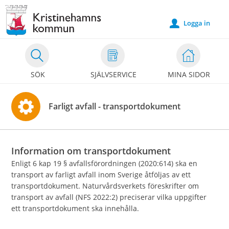
Välkommen
till
Logga in
u
e-
tjänster
-
SÖK
SJÄLVSERVICE
MINA SIDOR
Kristinehamns
kommun
Farligt avfall - transportdokument
Information om transportdokument
Enligt 6 kap 19 § avfallsförordningen (2020:614) ska en
transport av farligt avfall inom Sverige åtföljas av ett
transportdokument. Naturvårdsverkets föreskrifter om
transport av avfall (NFS 2022:2) preciserar vilka uppgifter
ett transportdokument ska innehålla.