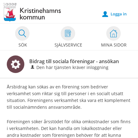
Välkommen
till
Logga in
u
e-
tjänster
-
SÖK
SJÄLVSERVICE
MINA SIDOR
Kristinehamns
kommun
Bidrag till sociala föreningar - ansökan
Den här tjänsten kräver inloggning
Årsbidrag kan sökas av en förening som bedriver
verksamhet som riktar sig till personer i en socialt utsatt
situation. Föreningens verksamhet ska vara ett komplement
till socialnämndens ansvarsområde.
Föreningen söker årsstödet för olika omkostnader som finns
i verksamheten. Det kan handla om lokalkostnader eller
andra kostnader som föreningen behöver för att kunna