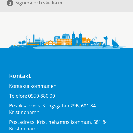
Signera och skicka in
Kontakt
Kontakta kommunen
Telefon:
0550-880 00
Besöksadress:
Kungsgatan 29B, 681 84
Kristinehamn
Postadress:
Kristinehamns kommun, 681 84
Kristinehamn