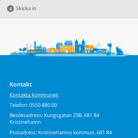
Skicka in
Kontakt
Kontakta kommunen
Telefon:
0550-880 00
Besöksadress:
Kungsgatan 29B, 681 84
Kristinehamn
Postadress:
Kristinehamns kommun, 681 84