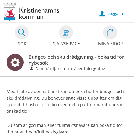
Välkommen
till
Logga in
u
e-
tjänster
-
SÖK
SJÄLVSERVICE
MINA SIDOR
Kristinehamns
kommun
Budget- och skuldrådgivning - boka tid för
nybesök
Den här tjänsten kräver inloggning
Med hjälp av denna tjänst kan du boka tid för budget- och
skuldrådgivning. Du behöver ange vissa uppgifter om dig
själv, ditt hushåll och din eventuella partner när du bokar
önskad tid.
Du som är god man eller fullmaktshavare kan boka tid för
din huvudman/fullmaktsgivare.