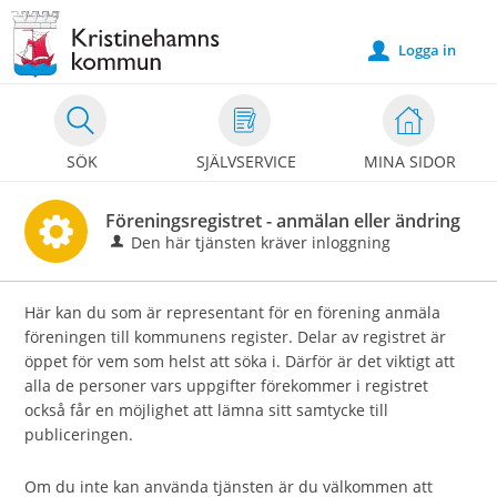
Välkommen
till
Logga in
u
e-
tjänster
-
SÖK
SJÄLVSERVICE
MINA SIDOR
Kristinehamns
kommun
Föreningsregistret - anmälan eller ändring
Den här tjänsten kräver inloggning
Här kan du som är representant för en förening anmäla
föreningen till kommunens register. Delar av registret är
öppet för vem som helst att söka i. Därför är det viktigt att
alla de personer vars uppgifter förekommer i registret
också får en möjlighet att lämna sitt samtycke till
publiceringen.
Om du inte kan använda tjänsten är du välkommen att