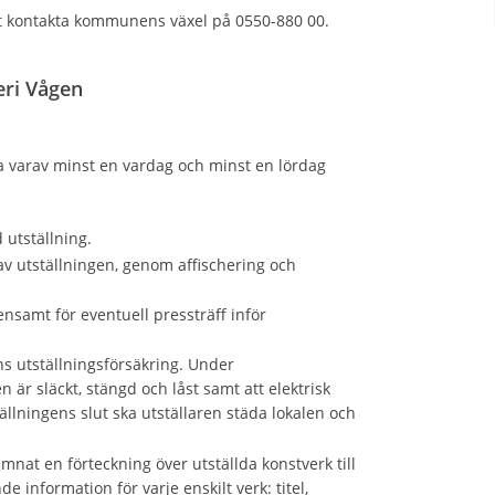
t kontakta kommunens växel på 0550-880 00.
leri Vågen
 varav minst en vardag och minst en lördag
 utställning.
 utställningen, genom affischering och
samt för eventuell pressträff inför
 utställningsförsäkring. Under
n är släckt, stängd och låst samt att elektrisk
llningens slut ska utställaren städa lokalen och
ämnat en förteckning över utställda konstverk till
e information för varje enskilt verk: titel,