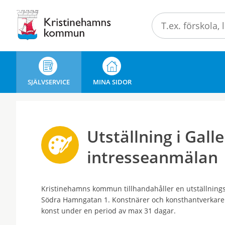
Välkommen
till
e-
tjänster
-
Kristinehamns
SJÄLVSERVICE
MINA SIDOR
kommun
Utställning i Galle
intresseanmälan
Kristinehamns kommun tillhandahåller en utställningsl
Södra Hamngatan 1. Konstnärer och konsthantverkare kan
konst under en period av max 31 dagar.