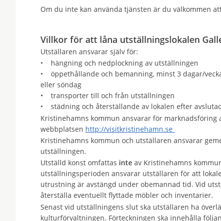
Om du inte kan använda tjänsten är du välkommen at
Villkor för att låna utställningslokalen Gal
Utställaren ansvarar själv för:
• hängning och nedplockning av utställningen
• öppethållande och bemanning, minst 3 dagar/vecka
eller söndag
• transporter till och från utställningen
• städning och återställande av lokalen efter avslutad
Kristinehamns kommun ansvarar för marknadsföring av
webbplatsen
http://visitkristinehamn.se
Kristinehamns kommun och utställaren ansvarar gemen
utställningen.
Utställd konst omfattas
inte
av Kristinehamns kommuns
utställningsperioden ansvarar utställaren för att lokale
utrustning är avstängd under obemannad tid. Vid utstä
återställa eventuellt flyttade möbler och inventarier.
Senast vid utställningens slut ska utställaren ha överl
kulturförvaltningen. Förteckningen ska innehålla följand