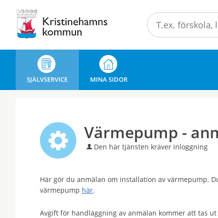
Välkommen
till
e-
tjänster
-
Kristinehamns
SJÄLVSERVICE
MINA SIDOR
kommun
Värmepump - anmä
Den här tjänsten kräver inloggning
Här gör du anmälan om installation av värmepump. Du 
värmepump
här
.
Avgift för handläggning av anmälan kommer att tas ut e