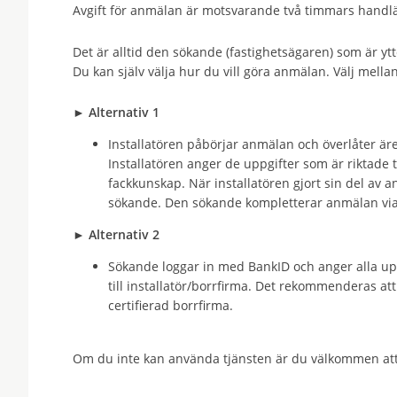
Avgift för anmälan är motsvarande två timmars handl
Det är alltid den sökande (fastighetsägaren) som är ytt
Du kan själv välja hur du vill göra anmälan. Välj mellan
► Alternativ 1
Installatören påbörjar anmälan och överlåter är
Installatören anger de uppgifter som är riktade t
fackkunskap. När installatören gjort sin del av a
sökande. Den sökande kompletterar anmälan via
► Alternativ 2
Sökande loggar in med BankID och anger alla upp
till installatör/borrfirma. Det rekommenderas at
certifierad borrfirma.
Om du inte kan använda tjänsten är du välkommen at