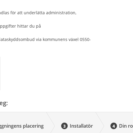
las för att underlätta administration,
gifter hittar du på
dataskyddsombud via kommunens växel 0550-
eg:
ggningens placering
Installatör
Din ro