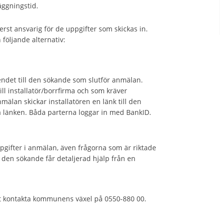
äggningstid.
erst ansvarig för de uppgifter som skickas in.
 följande alternativ:
endet till den sökande som slutför anmälan.
ill installatör/borrfirma och som kräver
nmälan skickar installatören en länk till den
 länken. Båda parterna loggar in med BankID.
gifter i anmälan, även frågorna som är riktade
t den sökande får detaljerad hjälp från en
t kontakta kommunens växel på 0550-880 00.