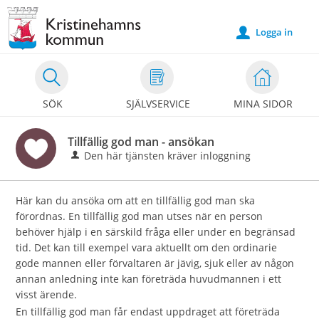
Välkommen
till
Logga in
u
e-
tjänster
-
SÖK
SJÄLVSERVICE
MINA SIDOR
Kristinehamns
kommun
Tillfällig god man - ansökan
Den här tjänsten kräver inloggning
Här kan du ansöka om att en tillfällig god man ska
förordnas. En tillfällig god man utses när en person
behöver hjälp i en särskild fråga eller under en begränsad
tid. Det kan till exempel vara aktuellt om den ordinarie
gode mannen eller förvaltaren är jävig, sjuk eller av någon
annan anledning inte kan företräda huvudmannen i ett
visst ärende.
En tillfällig god man får endast uppdraget att företräda