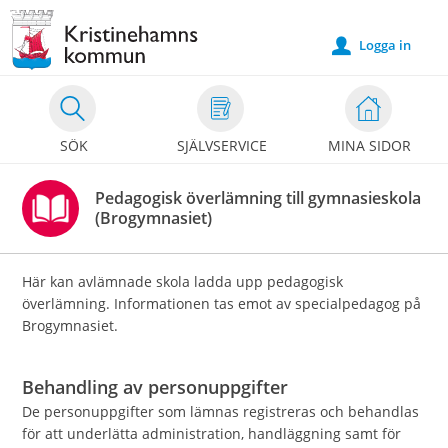
Välkommen
till
Logga in
u
e-
tjänster
-
SÖK
SJÄLVSERVICE
MINA SIDOR
Kristinehamns
kommun
Pedagogisk överlämning till gymnasieskola
(Brogymnasiet)
Här kan avlämnade skola ladda upp pedagogisk
överlämning. Informationen tas emot av specialpedagog på
Brogymnasiet.
Behandling av personuppgifter
De personuppgifter som lämnas registreras och behandlas
för att underlätta administration, handläggning samt för