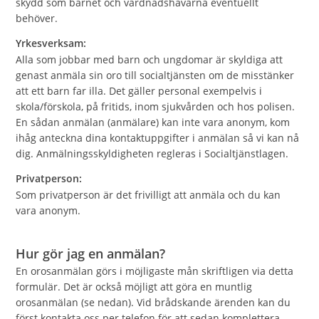
skydd som barnet och vårdnadshavarna eventuellt
behöver.
Yrkesverksam:
Alla som jobbar med barn och ungdomar är skyldiga att
genast anmäla sin oro till socialtjänsten om de misstänker
att ett barn far illa. Det gäller personal exempelvis i
skola/förskola, på fritids, inom sjukvården och hos polisen.
En sådan anmälan (anmälare) kan inte vara anonym, kom
ihåg anteckna dina kontaktuppgifter i anmälan så vi kan nå
dig. Anmälningsskyldigheten regleras i Socialtjänstlagen.
Privatperson:
Som privatperson är det frivilligt att anmäla och du kan
vara anonym.
Hur gör jag en anmälan?
En orosanmälan görs i möjligaste mån skriftligen via detta
formulär. Det är också möjligt att göra en muntlig
orosanmälan (se nedan). Vid brådskande ärenden kan du
först kontakta oss per telefon för att sedan komplettera