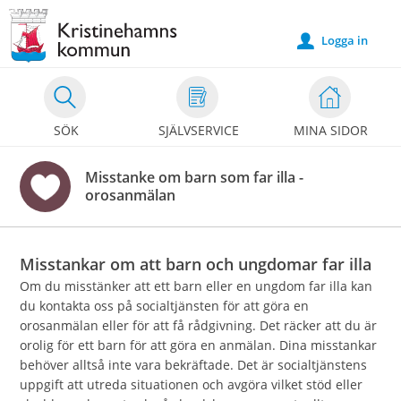
Välkommen
till
Logga in
u
e-
tjänster
-
SÖK
SJÄLVSERVICE
MINA SIDOR
Kristinehamns
kommun
Misstanke om barn som far illa -
orosanmälan
Misstankar om att barn och ungdomar far illa
Om du misstänker att ett barn eller en ungdom far illa kan
du kontakta oss på socialtjänsten för att göra en
orosanmälan eller för att få rådgivning. Det räcker att du är
orolig för ett barn för att göra en anmälan. Dina misstankar
behöver alltså inte vara bekräftade. Det är socialtjänstens
uppgift att utreda situationen och avgöra vilket stöd eller