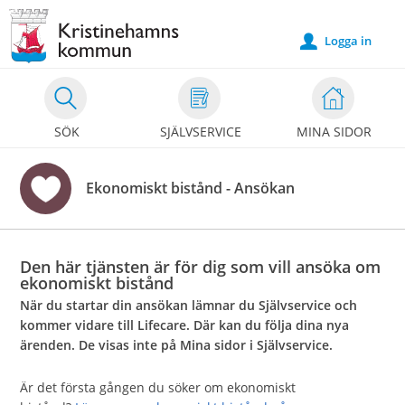
Välkommen
till
Logga in
u
e-
tjänster
-
SÖK
SJÄLVSERVICE
MINA SIDOR
Kristinehamns
kommun
Ekonomiskt bistånd - Ansökan
Den här tjänsten är för dig som vill ansöka om
ekonomiskt bistånd
När du startar din ansökan lämnar du Självservice och
kommer vidare till Lifecare. Där kan du följa dina nya
ärenden. De visas inte på Mina sidor i Självservice.
Är det första gången du söker om ekonomiskt