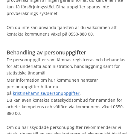
provberäkningen är ingen garanti för att du kan, eller inte
kan, få försörjningsstöd. Dina uppgifter sparas inte i
provberäknings-systemet.
Om du inte kan använda tjänsten är du välkommen att
kontakta kommunens växel på 0550-880 00.
Behandling av personuppgifter
De personuppgifter som lämnas registreras och behandlas
för att underlätta administration, handläggning samt för
statistiska ändamål.
Mer information om hur kommunen hanterar
personuppgifter hittar du
på
kristinehamn.se/personuppgifter
.
Du kan även kontakta dataskyddsombud för nämnden för
arbete, kompetens och välfärd via kommunens växel 0550-
880 00.
Om du har skyddade personuppgifter rekommenderar vi
att du ringer till en socialsekreterare på ekonomiskt bistånd