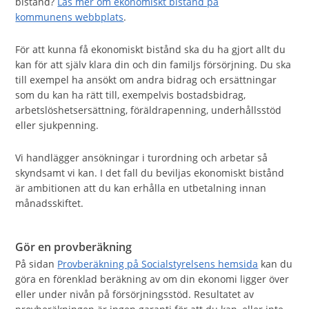
bistånd?
Läs mer om ekonomiskt bistånd på
kommunens webbplats
.
För att kunna få ekonomiskt bistånd ska du ha gjort allt du
kan för att själv klara din och din familjs försörjning. Du ska
till exempel ha ansökt om andra bidrag och ersättningar
som du kan ha rätt till, exempelvis bostadsbidrag,
arbetslöshetsersättning, föräldrapenning, underhållsstöd
eller sjukpenning.
Vi handlägger ansökningar i turordning och arbetar så
skyndsamt vi kan. I det fall du beviljas ekonomiskt bistånd
är ambitionen att du kan erhålla en utbetalning innan
månadsskiftet.
Gör en provberäkning
På sidan
Provberäkning på Socialstyrelsens hemsida
kan du
göra en förenklad beräkning av om din ekonomi ligger över
eller under nivån på försörjningsstöd. Resultatet av