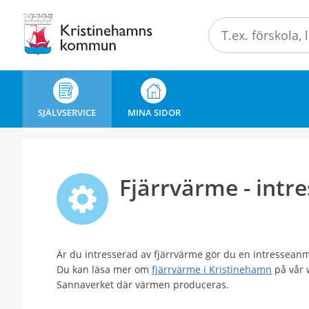
Välkommen
till
e-
tjänster
-
Kristinehamns
SJÄLVSERVICE
MINA SIDOR
kommun
Fjärrvärme - int
Är du intresserad av fjärrvärme gör du en intresseanmä
Du kan läsa mer om
fjärrvärme i Kristinehamn
på vår 
Sannaverket där värmen produceras.