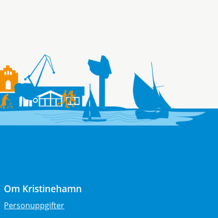
Om Kristinehamn
Personuppgifter