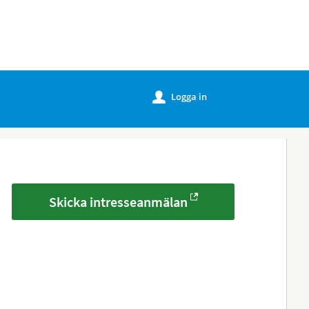
Logga in
u
Skicka intresseanmälan