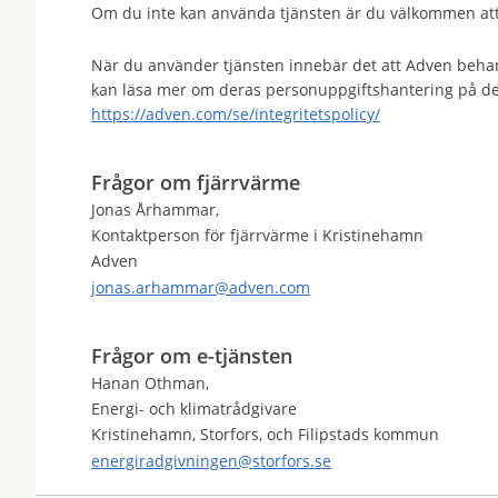
Om du inte kan använda tjänsten är du välkommen at
När du använder tjänsten innebär det att Adven beh
kan läsa mer om deras personuppgiftshantering på d
https://adven.com/se/integritetspolicy/
Frågor om fjärrvärme
Jonas Århammar,
Kontaktperson för fjärrvärme i Kristinehamn
Adven
jonas.arhammar@adven.com
Frågor om e-tjänsten
Hanan Othman,
Energi- och klimatrådgivare
Kristinehamn, Storfors, och Filipstads kommun
energiradgivningen@storfors.se