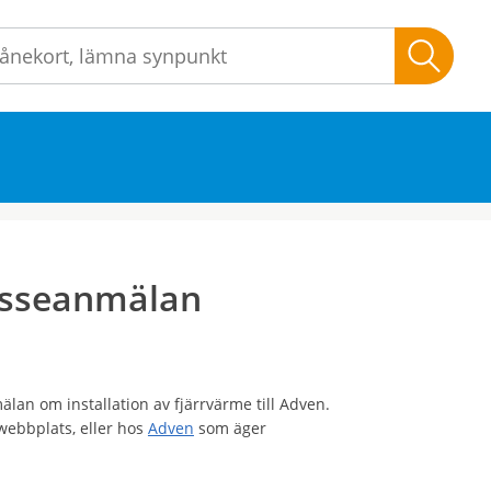
Sök
resseanmälan
lan om installation av fjärrvärme till Adven.
webbplats, eller hos
Adven
som äger