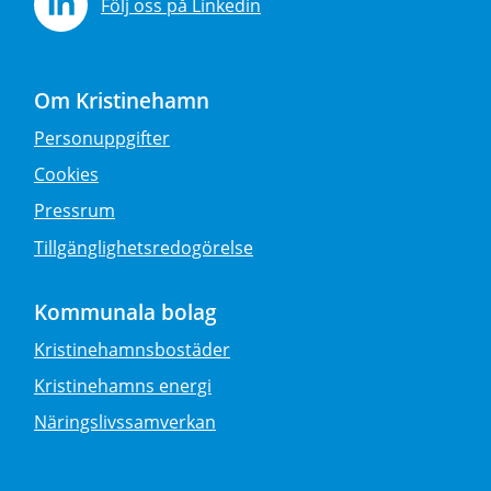
Följ oss på Linkedin
Om Kristinehamn
Personuppgifter
Cookies
Pressrum
Tillgänglighetsredogörelse
Kommunala bolag
Kristinehamnsbostäder
Kristinehamns energi
Näringslivssamverkan